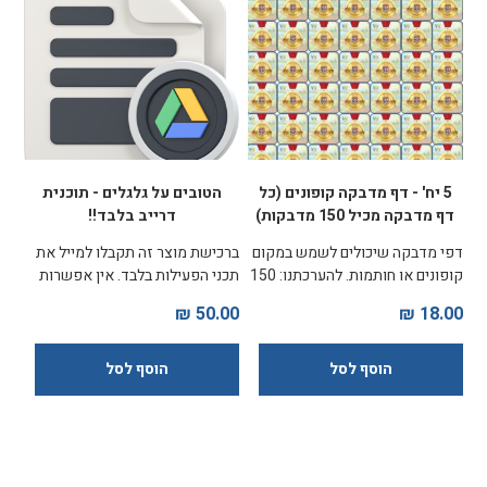
5 יח' - דף מדבקה קופונים (כל
הטובים על גלגלים - תוכנית
דף מדבקה מכיל 150 מדבקות)
דרייב בלבד!!
דפי מדבקה שיכולים לשמש במקום
ברכישת מוצר זה תקבלו למייל את
קופונים או חותמות. להערכתנו: 150
תכני הפעילות בלבד. אין אפשרות
מדבקות יכולות להספיק לחודש
של קיזוז במקרה של רכישת ערכות
50.00 ₪
18.00 ₪
אחד לחמישה ילדים
מלאות.